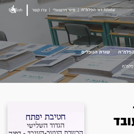
עמותת דור הפלמ"ח
סיור וירטואלי
צרו קשר
English
הפלמ"ח
שורת הנופלים
פלמ"ח
העובד