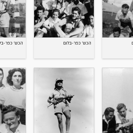
הכש' כפר-בלום
הכש' כפר-בל