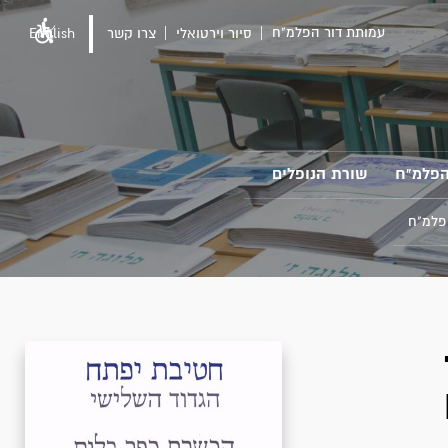
עמותת דור הפלמ"ח
סיור וירטואלי
צרו קשר
English
הפלמ"ח
שורת הנופלים
פלמ"ח