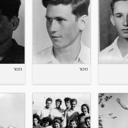
נזכור
נזכור