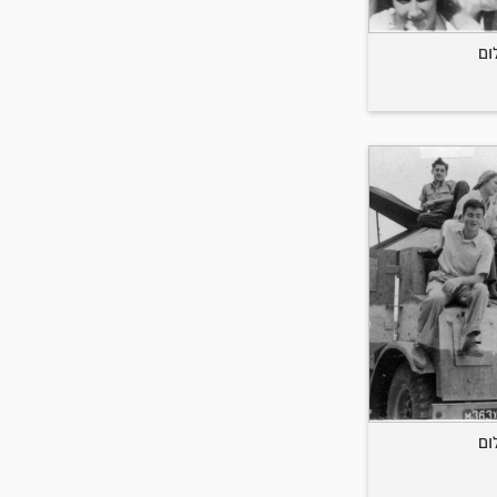
ום
ום