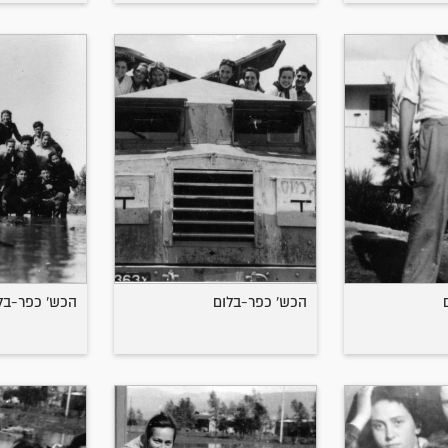
הכש' כפר-בלום
הכש' כפר-בל