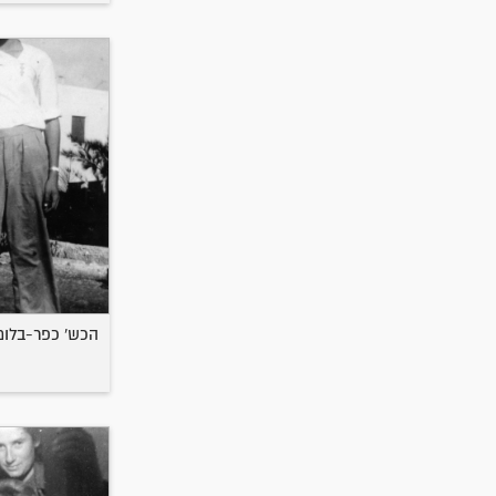
הכש' כפר-בלום