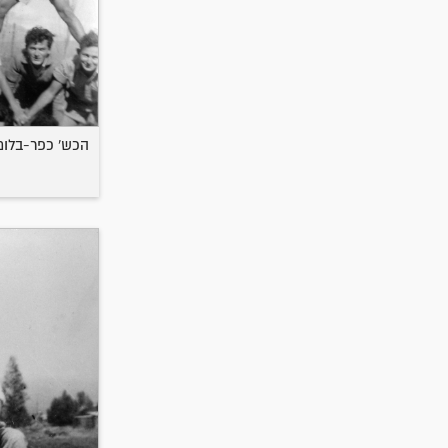
הכש' כפר-בלום