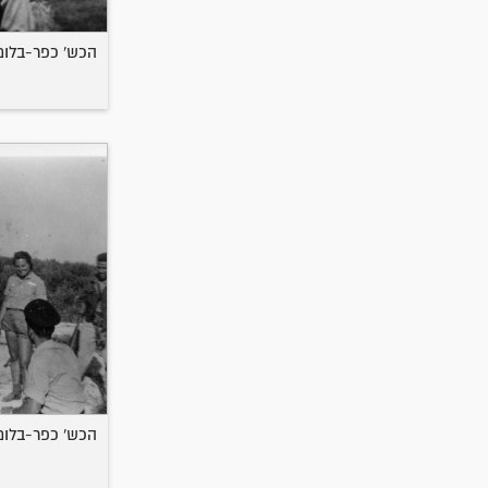
הכש' כפר-בלום
הכש' כפר-בלום