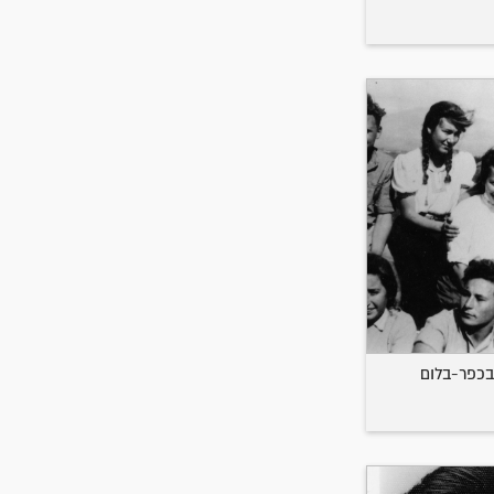
בכפר-בלום