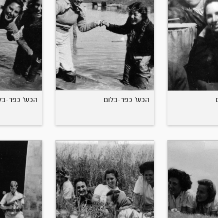
הכש' כפר-בלום
הכש' כפר-בל