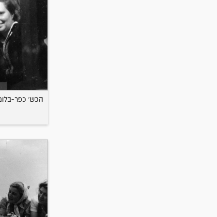
הכש' כפר-בלום