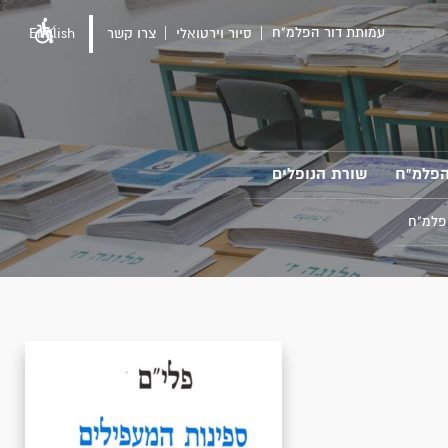
עמותת דור הפלמ"ח
סיור וירטואלי
צרו קשר
English
הפלמ"ח
שורת הנופלים
פלמ"ח