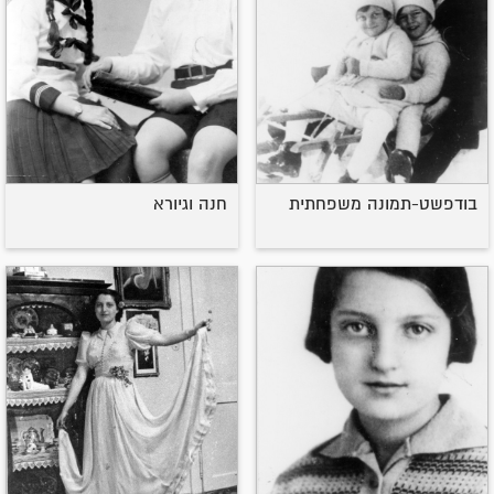
בודפשט-תמונה משפחתית
חנה וגיורא