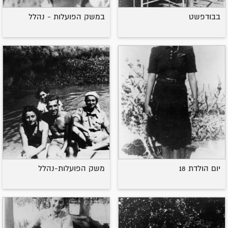
בבודפשט
במשק הפועלות - נהלל
יום הולדת 18
משק הפועלות-נהלל