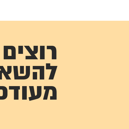
רוצים
להשא
מעודכ