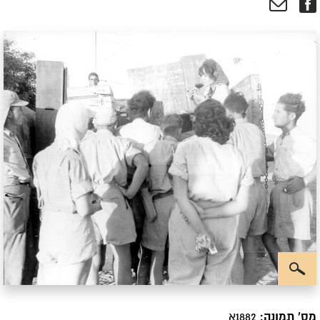
מס' תמונה:
1882א