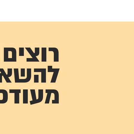
רוצים
להשא
מעודכ