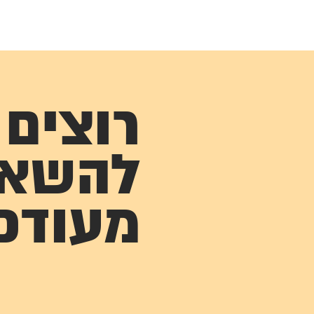
רוצים
להשא
מעודכ