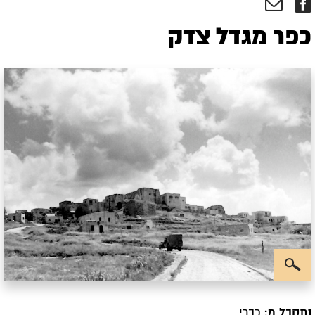
כפר מגדל צדק
נתקבל מ:
כברי