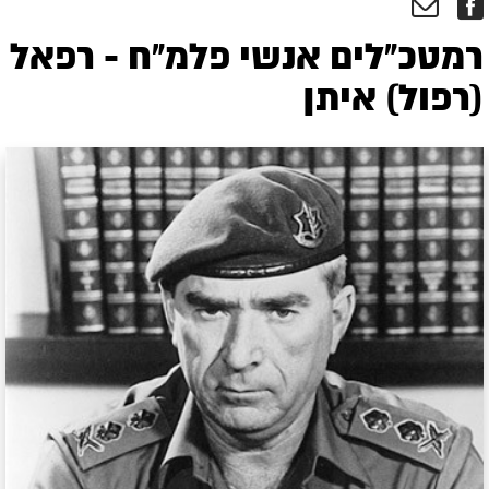
רמטכ"לים אנשי פלמ"ח - רפאל
(רפול) איתן