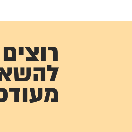
רוצים
להשא
מעודכ