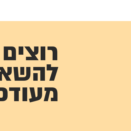
רוצים
להשא
מעודכ