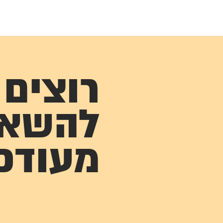
רוצים
להשא
מעודכ