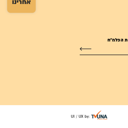
אחרינו
ת הפלמ"ח
UI / UX by: