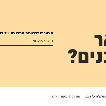
הצטרפו לרשימת התפוצה של בי
ר
נים?
מ"ח © 2018
אודות
מפת האתר