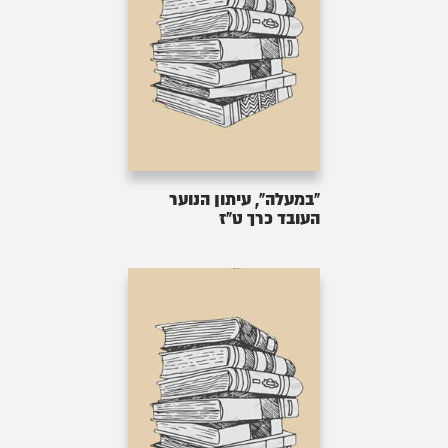
"במעלה", עיתון הנוער
העובד כרך ט"ז