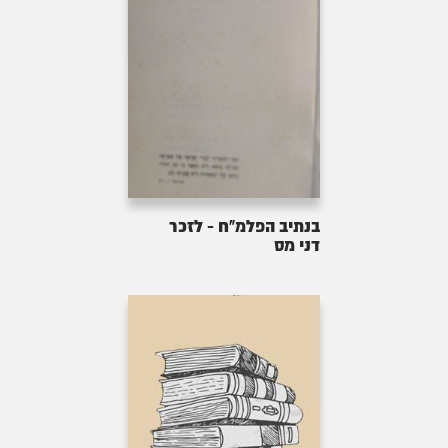
בנתיב הפלמ"ח - לזכר
דני מס