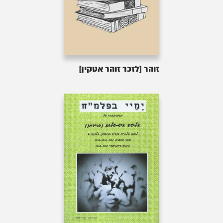
זוהר [לזכר זוהר אטקין]