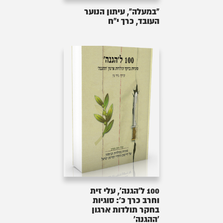
"במעלה", עיתון הנוער
העובד, כרך י"ח
100 ל'הגנה', עלי זית
וחרב כרך כ': סוגיות
בחקר תולדות ארגון
'ההגנה'