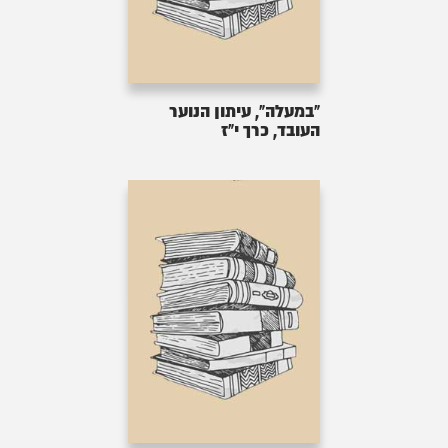
"במעלה", עיתון הנוער
העובד, כרך י"ז