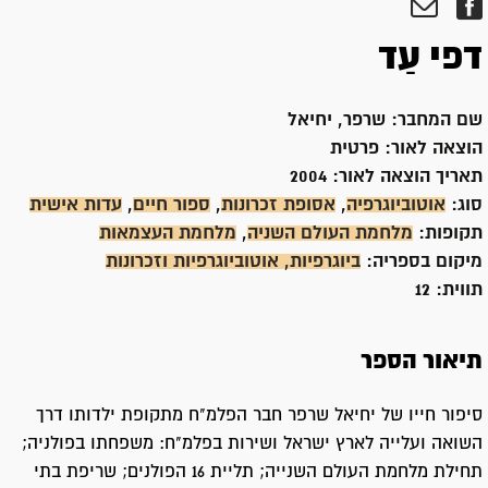
דפי עַד
שם המחבר:
שרפר, יחיאל
הוצאה לאור:
פרטית
תאריך הוצאה לאור:
2004
סוג:
אוטוביוגרפיה
,
אסופת זכרונות
,
ספור חיים
,
עדות אישית
תקופות:
מלחמת העולם השניה
,
מלחמת העצמאות
מיקום בספריה:
ביוגרפיות, אוטוביוגרפיות וזכרונות
תווית:
12
תיאור הספר
סיפור חייו של יחיאל שרפר חבר הפלמ"ח מתקופת ילדותו דרך
השואה ועלייה לארץ ישראל ושירות בפלמ"ח: משפחתו בפולניה;
תחילת מלחמת העולם השנייה; תליית 16 הפולנים; שריפת בתי