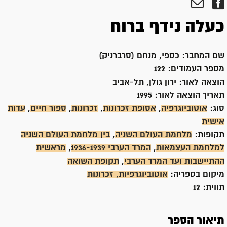
כעלה נידף ברוח
שם המחבר:
כספי, מנחם (סרברניק)
מספר העמודים:
122
הוצאה לאור:
ירון גולן, תל-אביב
תאריך הוצאה לאור:
1995
סוג:
אוטוביוגרפיה
,
אסופת זכרונות
,
זכרונות
,
ספור חיים
,
עדות
אישית
תקופות:
מלחמת העולם השניה
,
בין מלחמת העולם השניה
למלחמת העצמאות
,
המרד הערבי 1936-1939
,
מראשית
ההתיישבות ועד המרד הערבי
,
תקופת השואה
מיקום בספריה:
אוטוביוגרפיות, זכרונות
תווית:
12
תיאור הספר