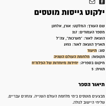
ילקוט גייסות מוטסים
שם העורך:
המלקט: אורן, אלחנן
מספר העמודים:
217
הוצאה לאור:
"מערכות", צה"ל
תאריך הוצאה לאור:
1953
סוג:
תיעוד
תקופות:
מלחמת העולם השניה
מיקום בספריה:
יחידות מיוחדות של הפלמ"ח
תווית:
5
תיאור הספר
מבצעים מוטסים בימי מלחמת העולם השנייה. צנחנים עבריים,
שליחי היישוב לגולה.