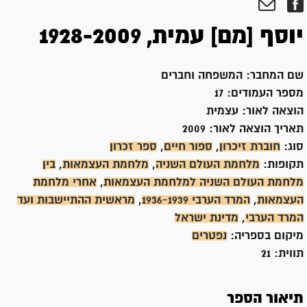
יוסף [מם] עמית, 1928-2009
שם המחבר:
המשפחה וחברים
מספר העמודים:
17
הוצאה לאור:
עצמית
תאריך הוצאה לאור:
2009
סוג:
חוברת זיכרון
,
ספור חיים
,
ספר זכרון
תקופות:
מלחמת העולם השניה
,
מלחמת העצמאות
,
בין
מלחמת העולם השניה למלחמת העצמאות
,
אחרי מלחמת
העצמאות
,
המרד הערבי 1936-1939
,
מראשית ההתיישבות ועד
המרד הערבי
,
מדינת ישראל
מיקום בספריה:
נפטרים
תווית:
21
תיאור הספר