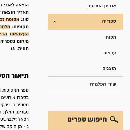
הוצאה לאור:
פ
ארכיון הסרטים
תאריך הוצאה ל
סוג:
אסופת זכר
ספרייה
תקופות:
מלחמ
העצמאות
,
מדי
מפות
מיקום בספריה
תווית:
14
עדויות
מוצגים
תיאור הספ
שירי הפלמ"ח
ספר האסופות הז
בספרו אירועים מ
מסופרים. פרקי 
נעורים, המלך. 
חיפוש ספרים
רפאל זילברשטיי
ג - מן היקב של