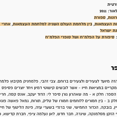
רטית
אור:
2011
ונות
,
ספורת
ת העצמאות
,
בין מלחמת העולם השניה למלחמת העצמאות
,
אחרי 
נת ישראל
:
סיפורת על הפלמ"ח ושל סופרי הפלמ"ח
ר
ה מיועד לצעירים ולצעירים ברוחם. צבי זהבי, פלמחניק מקיבוץ פלמח
קריים במציאות חייו - אשר לובשים קישוטי דמיון ויחד יוצרים פסיפס ש
הספר: חלק א - מה שאהרון גורן סיפר לי: הדוד יעקב, אונס קסה, חרי
חלק ב - בין חמורים ללוחמים חמורו של טליק, תורות, גמאל פאשה פוגש
ן, בובקה, הכדור החמישי, שני ברנדי בשערי עזה, פינת הליטוף של חיל
י הזקן מסלמנקה, שיגרה, חבר חדש, לאן נעלמה ציפי, חברת קדישא, כן