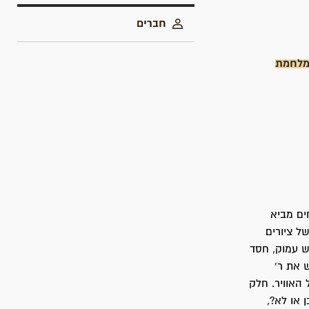
חברים
מלחמת
ים מביא
ל ציורים
ש עמוק, חסד
 את ר'
 האוויר. חלק
 או לא?,