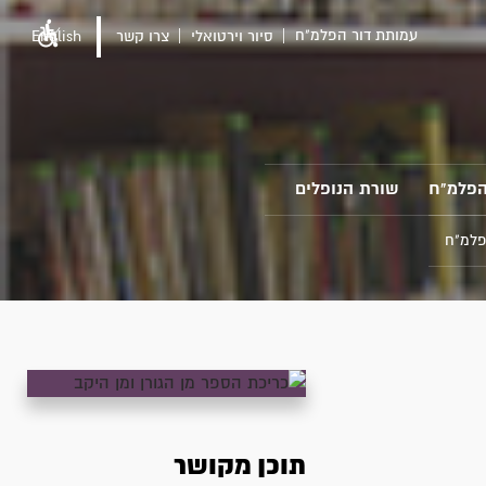
עמותת דור הפלמ"ח
סיור וירטואלי
צרו קשר
English
הפלמ"ח
שורת הנופלים
פלמ"ח
תוכן מקושר