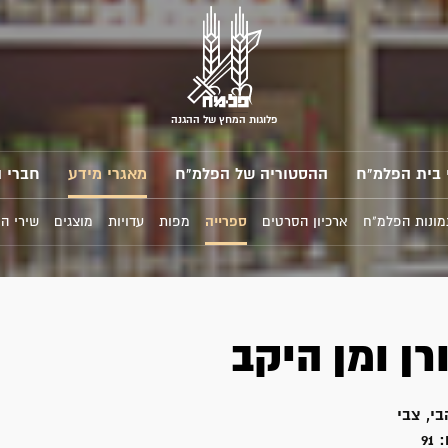
פלוגות המחץ של ההגנה
 בית הפלמ"ח
ההסטוריה של הפלמ"ח
מאגרי מידע
חברי 
מונות הפלמ"ח
ארכיון הסרטים
ספרייה
מפות
עדויות
מוצגים
שירי ה
רן ומן היקב
בי, צבי
:
91