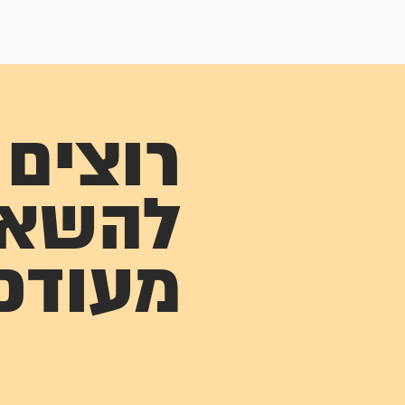
רוצים
להשא
מעודכ