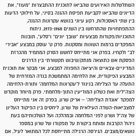
השתלשלות האירועים שהביאו לתוכנית ההתבצרות "מעוז", את
הדיונים שהביאו לקביעת תפיסת ההגנה בסיני, על חילוקי הדעות
בין שתי האסכולות, רקע עיוני בנושא עקרונות ההגנה,
ההתפתחויות שהתרחשו בין השנים 1973-1968, ניתוח
התוכניות/פקודות מבצעיות "שובך יונים" ו"סלע", תובנות
המפקדים ברמות השונות ומסקנות. פרק ט' עוסק במבצע "אבירי
לב" ולקחיו. בפרק אני מתייחס לחשש הסרק המתמיד מהכרזת
הפסקת אש כתוצאה מנתק/שיבוש תקשורתי בין הדרגים
המדיניים-צבאיים והיציאה החפוזה למבצע. אני מבקר את תוכנית
המבצע הפיקודית, את הלחימה המתמשכת בגדה המזרחית של
התעלה עד הצליחה בניגוד ל'עקרונות המלחמה' ותורת-הלחימה
הצה"לית ואת כשלון המודיעין התוך-מלחמתי. פרק מיוחד מוקדש
למפקד 'אוגדת הצליחה' – אריק שרון. בפרק זה אני מתייחס
למצביאוּת-השדה העילאית של שרון, ליחסים בין הפיקוד העליון
של צה"ל ושרון לפני המלחמה ובמהלכה ועל השלכותיהם בעת
ניהול הקרבות ומותח ביקורת על תִּפקודו של שרון במספר
נושאים/מצבים. הגירסה הרגילה מתייחסת לכל המתואר לעיל, אם