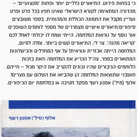
כי בפחות פירוט. התיאורים כלליים יותר ופחות 'מקצועיים' –
מהדורה המתאימה לקורא הישראלי שאינו חפץ בכל פרט ופרט
ועדיין מקבל את התמונה הכוללת והמהותית. בספר משובצים
סיפורים/תיאורים אישיים מצמררים של מספר לוחמים השופכים
אור נוסף על נוראות המלחמה. הייתי שמח לו יכולתי לאחל לכם
'קריאה מהנה'. צר לי, התיאורים קשים ביותר. ומלה לסיום,
המלחמה הייתה אכזרית ונוראית! על אף המחדלים והכישלונות
המתוארים בספר, צה"ל הכריע את המלחמה וזאת בזכות
הלוחמים-הגיבורים שהיו נכונים להקריב את היקר מכול – חייהם.
חושבני שתוצאות המלחמה הן שהביאו את השלום עם מצרים!
אלוף (מיל') אמנון רשף מפקד חטיבה 14 במלחמת יום הכיפורים.