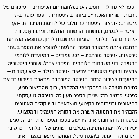
הספר לא נחדל! – חטיבה 14 במלחמת יום הכיפורים – סיפורם של
קרבות השריון האכזריים ביותר בהיסטוריה. הספר עוסק ב-3
מישורים: •תיאור היסטורי כרונולוגי של לחימת חטיבה 14. •הפָּן
האישי – לבטים, תחושות, הרגשות, החלטות וניתוח תִּפקודי.
•מחקרים על המלחמה, סוגיות ומחשבות לדיון. כתוצאה מהיריעה
הרחבה איתה מתמודד הספר, החלטתי להוציא את הספר בשתי
גירסאות: •גירסה מורחבת – 607 עמודים – המיועדת ללוחמי
החטיבה, בני משפחות הלוחמים, מפקדי צה"ל, שוחרי היסטוריה
צבאית וחוקרי היסטוריה צבאית. •גירסה רגילה – 432 עמודים –
המיועדת לציבור הרחב. הגירסה המורחבת מתארת בפירוט רב את
לחימת חטיבה 14 במהלך ימי המלחמה, תוך שהתיאור מגיע
לפרטי-פרטים ככל שניתן בספר מעין זה. בגירסה זו עסקתי
בתיאורים ובניתוחים מקצועיים/צבאיים ובשיקולים האמורים
להבהיר את התמונה ולשרת את הקורא המעמיק והמקצועי.
במסגרת זו הרחבתי את היריעה. בספר מספר מחקרים הנוגעים
ישירות ללחימת החטיבה בשלבים השונים של המלחמה. פרק ב'
הינו מחקר העוסק ב'הגנת סיני'. המחקר מתאר בקצרה את