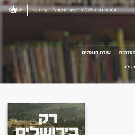
עמותת דור הפלמ"ח
סיור וירטואלי
צרו קשר
English
הפלמ"ח
שורת הנופלים
פלמ"ח