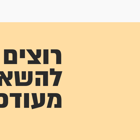
רוצים
להשא
מעודכ