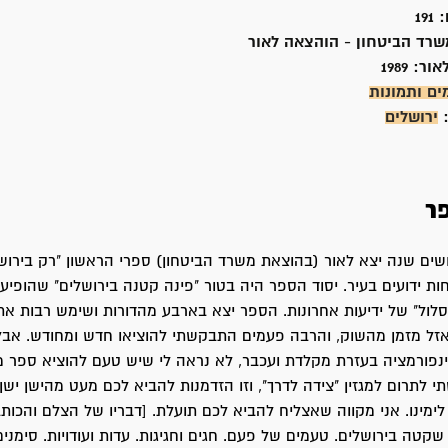
:
191
שרד הביטחון - הוהצאה לאור
אור:
1989
ים ותמונות
:
ירושלים
ר
שים שנה יצא לאור (בהוצאת משרד הביטחון) ספרי הראשון "רק בירושל
חות ידועים בעיר. יסוד הספר היה בטור "פינה קטנה בירושלים" שהופי
לול" של ידיעות אחרונות. הספר יצא בארבע מהדורות ושימש רבות את 
אזל מזמן מהשוק, והרבה פעמים התבקשתי להוציאו חדש ומחודש. אבל
נפורמציה בעזרת מקלדת ועכבר, לא נראה לי שיש טעם להוציא ספר מע
 לתרום למגזין "צידה לדרך", וזו הזדמנות להביא לכם מעט מהישן יש
ימינו. אני מקווה שאצליח להביא לכם תועלת. [דבריו של הצלם והכותב 
שקטה בירושלים. טעמים של פעם. חגים וחגיגות. עדות ועודויות. סימנים