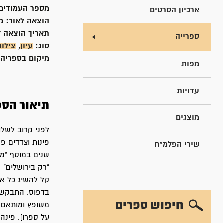
מספר העמודים
ארכיון הסרטים
הוצאה לאור:
מ
תאריך הוצאה ל
ספרייה
סוג:
עיון
,
צילומ
מיקום בספריה
מפות
עדויות
תיאור הספ
מוצגים
לפני קרוב לשלו
פינות וצדדים פ
שירי הפלמ"ח
שנים במוסף "מס
"רק בירושלים" 
קל להשיג כל אי
בדפוס. התבקשתי
חיפוש ספרים
משופץ ומותאם ל
על ספרו]. פינה 