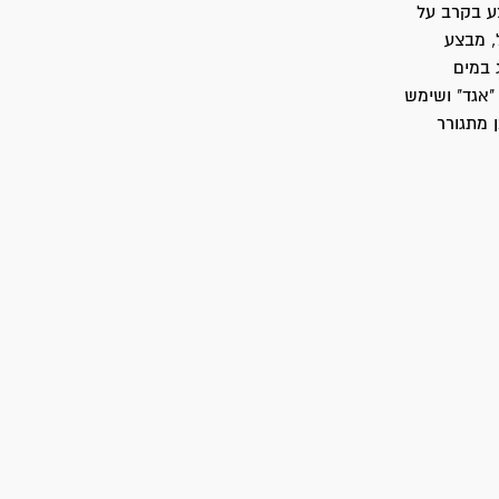
לגדוד 54 בחטיבת גבעתי. ב-18 ביולי נפצע בקרב על
"ל, מבצע
בד כדייג במים
לה ומזכירות של "אגד" ושימש
ולדמן מתגורר