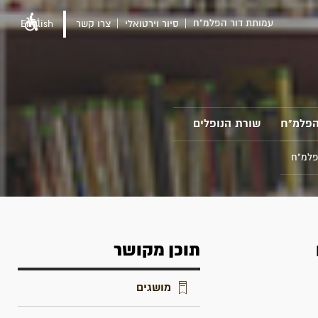
עמותת דור הפלמ"ח
סיור וירטואלי
צרו קשר
English
הפלמ"ח
שורת הנופלים
פלמ"ח
תוכן מקושר
מושגים