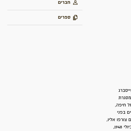
חברים
ספרים
ייסברג
לול התר"ץ, 28 באוגוסט שנת 1930. התנדב לפלמ"ח בשנת 1947 במסגרת
בפלוגת הנמל בנמל חיפה,
ם בפני
ואנשי הפלי"ם צורפו אליו,
הוצב עם מחלקתו בפלוגת הנחיתה הראשונה בבסיס חיל הים במשטרת גבעת אולגה. ביולי 1948,