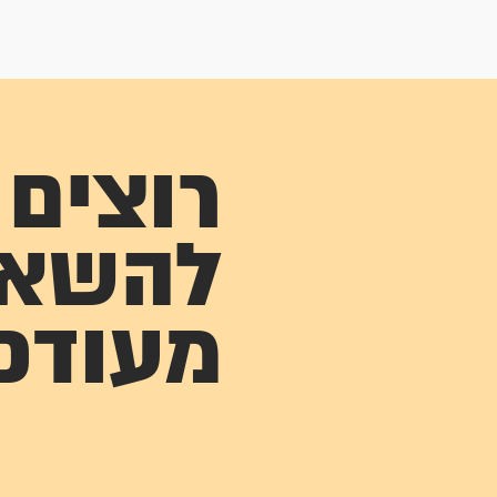
רוצים
להשא
מעודכ