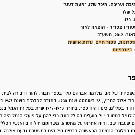
יבה ועריכה: מיכל שלו, "מעת לעט"
 שלו
:
170
טודיו צפריר - הוצאה לאור
אור:
2012, תשע"ב
זכרונות
,
ספור חיים
,
עדות אישית
:
ביוגרפיות
ר
 משפחתו של אבי גולדמן: אברהם נולד בכפר תבור, להוריו דבורה לבית ו
"חיטיני" ואליהו, בד' א
הכשרת נווה-ים והיה בפלי"ם. כינויו היה כפר. בחורף 1947-1948 שרת 
לנמל במסווה של פועלים בסולל בונה כדי להגן על פועלי הנמל היהודי
הפועלים הערבים שעבדו שם, והיה אחראי על מחסן 5. משהוקם חיל הים 