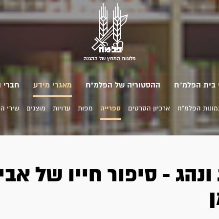
פלוגות המחץ של ההגנה
 בית הפלמ"ח
ההסטוריה של הפלמ"ח
מאגרי מידע
חברי 
מונות הפלמ"ח
ארכיון הסרטים
ספרייה
מפות
עדויות
מוצגים
שירי ה
ונהג - סיפור חייו של אבי
ן