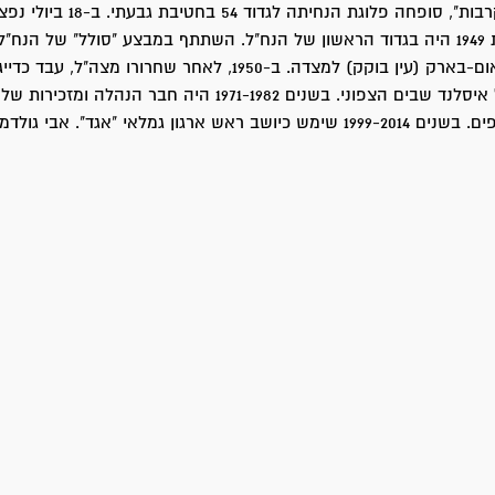
ב"עשרת ימי הקרבות", סופחה פלוגת הנחיתה 
בית עפא. בשנת 1949 היה בגדוד הראשון של הנח"ל. השתתף במבצע "סולל" של הנח
פריצת הדרך מאום-בארק (עין בוקק) למצדה. ב-1950, לאחר שחרורו מצה"ל, ע
עמוקים בים של איסלנד שבים הצפוני. בשנים 1971-1982 היה חבר הנה
מנהל אגף הכספים. בשנים 1999-2014 שימש כיושב ראש ארגון גמלאי "אגד". אבי ג