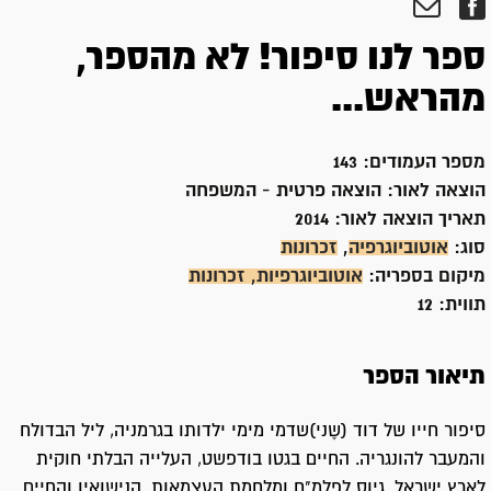
ספר לנו סיפור! לא מהספר,
מהראש...
מספר העמודים:
143
הוצאה לאור:
הוצאה פרטית - המשפחה
תאריך הוצאה לאור:
2014
סוג:
אוטוביוגרפיה
,
זכרונות
מיקום בספריה:
אוטוביוגרפיות, זכרונות
תווית:
12
תיאור הספר
סיפור חייו של דוד (שֶני)שדמי מימי ילדותו בגרמניה, ליל הבדולח
והמעבר להונגריה. החיים בגטו בודפשט, העלייה הבלתי חוקית
לארץ ישראל. גיוס לפלמ"ח ומלחמת העצמאות. הנישואין והחיים