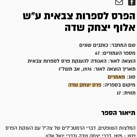
הפרס לספרות צבאית ע"ש
אלוף יצחק שדה
שם המחבר:
כותבים שונים
מספר העמודים:
67
הוצאה לאור:
האגודה להענקת פרס לספרות צבאית
תאריך הוצאה לאור:
1976, אב תשל"ו
סוג:
מאמרים
מיקום בספריה:
פרס יצחק שדה
תווית:
17
תיאור הספר
המלצות השופטים, דברי הרמטכ"לים של צה"ל עם הענקת הפרס
1972 - 1975, דברי יצחק שדה ודברי יגאל אלון