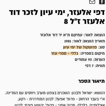
דפי אלעזר, ימי עיון לזכר דוד
אלעזר ז"ל 8
הוצאה לאור:
עמיקם ת"א יד דוד אלעזר
תאריך הוצאה לאור:
1981
סוג:
פרוטקול של ימי עיון
מיקום בספריה:
כללי - ספרי עזר
הערות:
93 עמודים
תווית:
7 דפי
תיאור הספר
הנושא: ישראל ולבנון: השכנים בצפון-מערב ויחסים עם המדינה.
א"י בעבר הרחוק - פרופ' אפעל; לבנון המודרנית - רקע,
אוכלוסייה, כלכלה, מבנה אתני - פרופ' יהושע פורת; לבנון