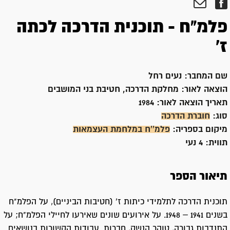
פלמ"ח - תוכנית הדרכה לכתה
ז'
שם המחבר:
נעים רחל
הוצאה לאור:
מחלקת הדרכה, חטיבת בני המושבים
תאריך הוצאה לאור:
1984
סוג:
חוברת הדרכה
מיקום בספריה:
פלמ''ח במלחמת העצמאות
תווית:
4 נעי
תיאור הספר
תוכנית הדרכה לתלמידי כיתות ז' (חטיבות הביניים), על הפלמ"ח
בשנים 1941 – 1948. על אירועים שונים שאירעו לחיילי הפלמ"ח; על
התנדבות גבורה, טוהר הנשק, חברות. עבודות הקשורות בנושאים