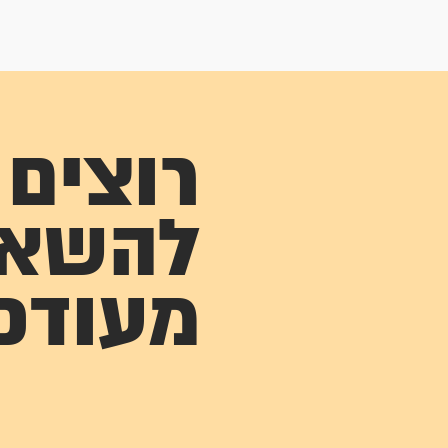
רוצים
להשא
מעודכ