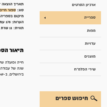
תאריך הוצאה ל
ארכיון הסרטים
סוג:
ספור חיים
מיקום בספריה
ספרייה
הערות:
178 עמודים
תווית:
11 שרת
מפות
עדויות
תיאור הספ
מוצגים
שנה של עבודה ב
שירי הפלמ"ח
בירושלים, ב-1949. (עמ' 89) המחברת רינה שרת הייתה חברת פלמ"ח.
חיפוש ספרים