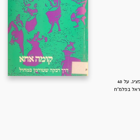
חייה ופועלה של חלוצת המחול הארצישראלי בארץ ובתפוצות, משנת לידתה 1905 בלייפציג. על 40
ראל בפלמ"ח