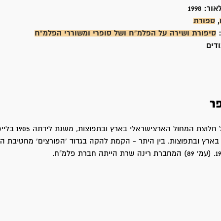
אור:
1998
,
ספורת
:
סיפורת ושירה על הפלמ"ח ושל סופרי ומשוררי הפלמ"ח
ר
ארץ ובתפוצות. בין היתר - הקמת להקה בגדוד 'הפורצים' מחטיבת ה