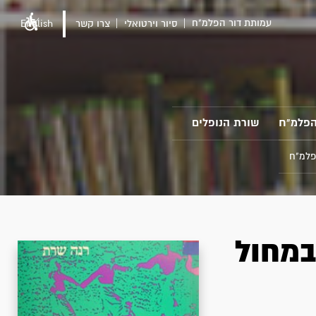
עמותת דור הפלמ"ח
סיור וירטואלי
צרו קשר
English
הפלמ"ח
שורת הנופלים
פלמ"ח
במחול