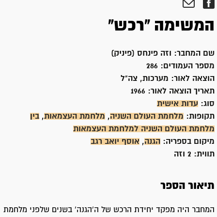
המשימה "רכש"
שם המחבר:
וזה פינחס (פיניק)
מספר העמודים:
286
הוצאה לאור:
מערכות, צה"ל
תאריך הוצאה לאור:
1966
סוג:
עדות אישית
תקופות:
מלחמת העולם השניה
,
מלחמת העצמאות
,
בין
מלחמת העולם השניה למלחמת העצמאות
מיקום בספריה:
הגנה
,
אוסף יואב רגב
תווית:
2 וזה
תיאור הספר
המחבר היה מפקד יחידת הרכש של ה'הגנה' בשנים שלפני מלחמת