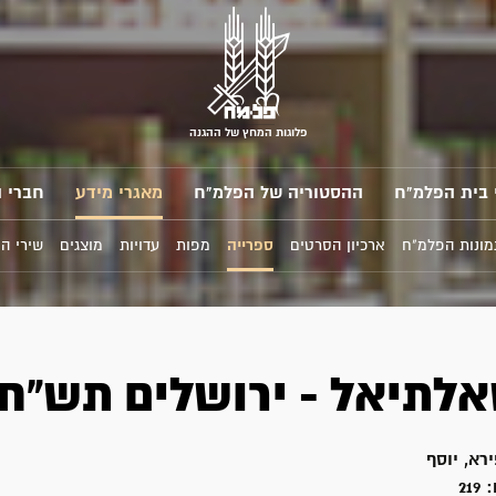
פלוגות המחץ של ההגנה
 בית הפלמ"ח
ההסטוריה של הפלמ"ח
מאגרי מידע
חברי 
מונות הפלמ"ח
ארכיון הסרטים
ספרייה
מפות
עדויות
מוצגים
שירי ה
אלתיאל - ירושלים תש"ח
א, יוסף
:
219