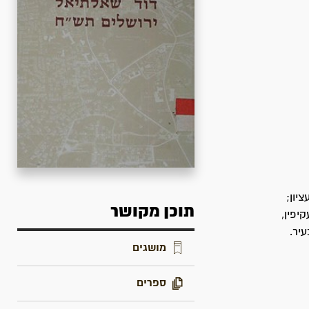
יון;
תוכן מקושר
יפין,
יר.
מושגים
ספרים