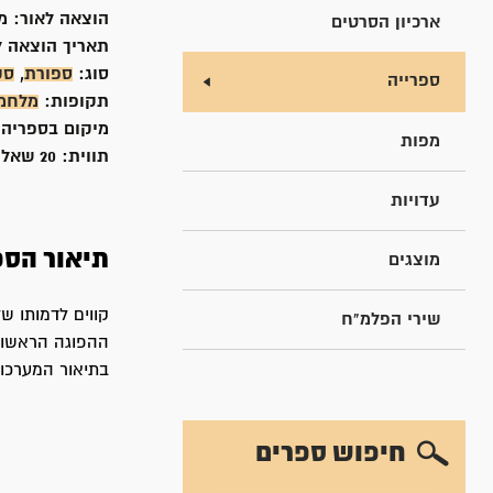
הוצאה לאור:
מ
ארכיון הסרטים
תאריך הוצאה ל
סוג:
ספורת
,
סק
ספרייה
תקופות:
מלחמ
מיקום בספריה
מפות
תווית:
20 שאל
עדויות
תיאור הספ
מוצגים
קווים לדמותו ש
שירי הפלמ"ח
ההפוגה הראשונ
בתיאור המערכות
חיפוש ספרים