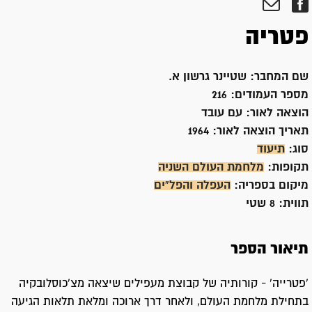
פטריה
שם המחבר:
שטיינר גרשון א.
מספר העמודים:
216
הוצאה לאור:
עם עובד
תאריך הוצאה לאור:
1964
סוג:
תיעוד
תקופות:
מלחמת העולם השניה
מיקום בספריה:
העפלה והפל"ים
תווית:
8 שטי
תיאור הספר
'פטרייה' - קורותיה של קבוצת מעפילים שיצאה מצ'כוסלובקיה
בתחילת מלחמת העולם, ולאחר דרך ארוכה ומלאת תלאות הגיעה