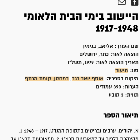
היישוב בימי הבית הלאומי
1917-1948
שם העורך:
אליאב, בנימין
הוצאה לאור:
כתר, ירושלים
תאריך הוצאה לאור:
1979, תשל"ו
סוג:
תיעוד
מיקום בספריה:
אוסף יואב רגב
,
במחסן, קומת מרתף
הערות:
390 עמודים
תווית:
3 קובץ
תיאור הספר
א. יהודים, ערבים ובריטים בתקופת המנדט, 1917 – 1948: 1.
מהצהרת בלפור עד למאורעות תרצ"ו; 2. ממאורעות תרצ"ו עד