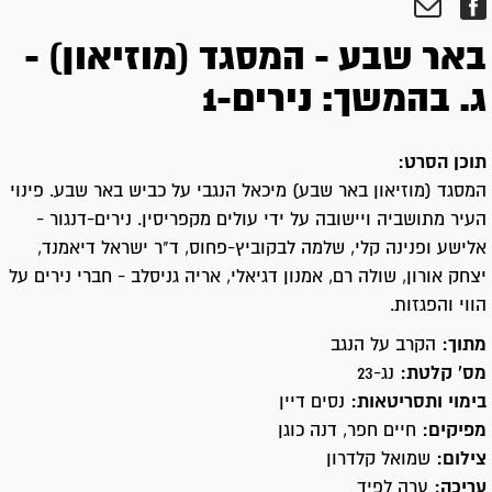
באר שבע - המסגד (מוזיאון) -
ג. בהמשך: נירים-1
תוכן הסרט:
המסגד (מוזיאון באר שבע) מיכאל הנגבי על כביש באר שבע. פינוי
העיר מתושביה ויישובה על ידי עולים מקפריסין. נירים-דנגור -
אלישע ופנינה קלי, שלמה לבקוביץ-פחוס, ד"ר ישראל דיאמנד,
יצחק אורון, שולה רם, אמנון דגיאלי, אריה גניסלב - חברי נירים על
הווי והפגזות.
מתוך:
הקרב על הנגב
מס' קלטת:
נג-23
בימוי ותסריטאות:
נסים דיין
מפיקים:
חיים חפר, דנה כוגן
צילום:
שמואל קלדרון
עריכה:
ערה לפיד