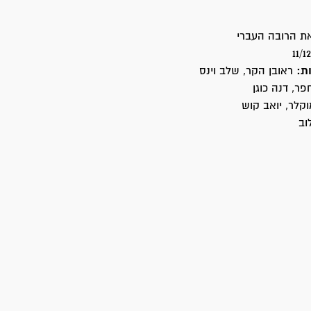
ת הרובה העברי
ת:
ראובן הקר, שלב וינס
פר, דנה כוגן
קלר, יואב קוש
וב