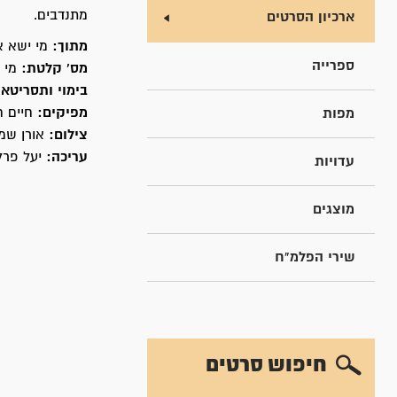
מתנדבים.
ארכיון הסרטים
מתוך:
מי ישא א
ספרייה
מס' קלטת:
מי 11/12
בימוי ותסריטאו
מפיקים:
חיים ח
מפות
צילום:
אורן שמו
עריכה:
יעל פרל
עדויות
מוצגים
שירי הפלמ"ח
חיפוש סרטים