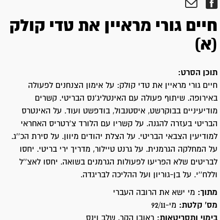
חיים גורי מראיין את טדי קולק
(א)
תוכן הסרט:
חיים גורי מראיין את טדי קולק: על אימון הצנחנים לפעולה
באירופה. שיתוף פעולה עם האינטליג'נס הבריטי. קשרים
מודיעיניים בבוקרשט, איסטנבול, בודפשט ועוד. על האינטרס
הבריטי בעזרה להגנה. על קשריו עם הלורד צ'רטריס האחראי
למודיעין הצבאי הבריטי. על הצלת יהודים מיוון. על סירת הכ''ג.
על המחלקה הגרמנית. על גרנט טיילור, מדריך ירי בריטי. יחסו
לבריטים שלא הפריעו לפעולות הגרמנים בשואה. יחסו לאצ''ל
וללח''י. על בן-גוריון ועל ההליכה לבריגדה.
מתוך:
מי ישא את הרובה העברי
מס' קלטת:
מי-92/11
בימוי ותסריטאות:
ראובן הקר, שלב וינס