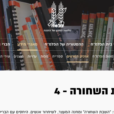
פלוגות המחץ של ההגנה
 בית הפלמ"ח
ההסטוריה של הפלמ"ח
מאגרי מידע
חברי 
מונות הפלמ"ח
ארכיון הסרטים
ספרייה
מפות
עדויות
מוצגים
שירי ה
השחורה - 4
י: "השבת השחורה" ומחנה המעצר, לשיחרור אנשים. היחסים עם הבריט