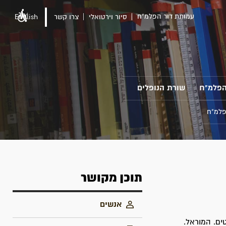
עמותת דור הפלמ"ח
סיור וירטואלי
צרו קשר
English
הפלמ"ח
שורת הנופלים
פלמ"ח
תוכן מקושר
אנשים
ים. המוראל.