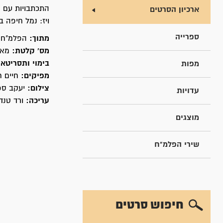
התכתבויות עם א
ארכיון הסרטים
ויז: נמל חיפה 
ספרייה
מתוך:
הפלמ"ח ב
מס' קלטת:
מא18/18
בימוי ותסריטאו
מפות
מפיקים:
חיים ח
צילום:
יעקב ספ
עדויות
עריכה:
ורד טנד
מוצגים
שירי הפלמ"ח
חיפוש סרטים