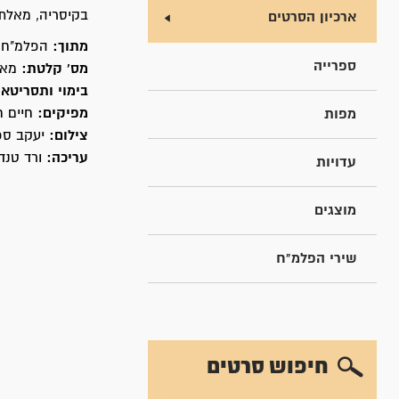
בקיסריה, מאלת
ארכיון הסרטים
מתוך:
הפלמ"ח ב
ספרייה
מס' קלטת:
מא20/20
בימוי ותסריטאו
מפיקים:
חיים ח
מפות
צילום:
יעקב ספ
עריכה:
ורד טנד
עדויות
מוצגים
שירי הפלמ"ח
חיפוש סרטים