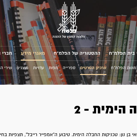
פלוגות המחץ של ההגנה
 בית הפלמ"ח
ההסטוריה של הפלמ"ח
מאגרי מידע
חברי 
מונות הפלמ"ח
ארכיון הסרטים
ספרייה
מפות
עדויות
מוצגים
שירי ה
הימית - 2
אי בן נון: טכניקות החבלה הימית. טיבוע ה"אמפייר רייבל", תצפיות בחי