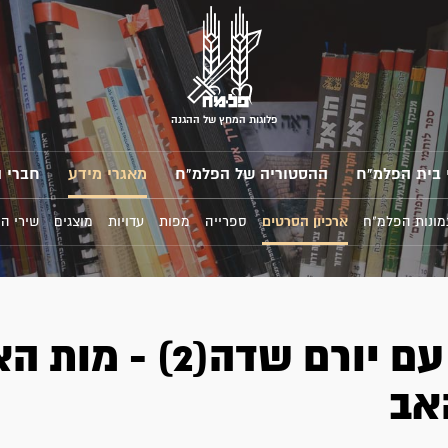
פלוגות המחץ של ההגנה
 בית הפלמ"ח
ההסטוריה של הפלמ"ח
מאגרי מידע
חברי 
מונות הפלמ"ח
ארכיון הסרטים
ספרייה
מפות
עדויות
מוצגים
שירי ה
ראיון עם יורם שדה(2) - מ
אב