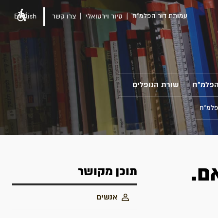
עמותת דור הפלמ"ח
סיור וירטואלי
צרו קשר
English
הפלמ"ח
שורת הנופלים
פלמ"ח
ות האם.
תוכן מקושר
אנשים