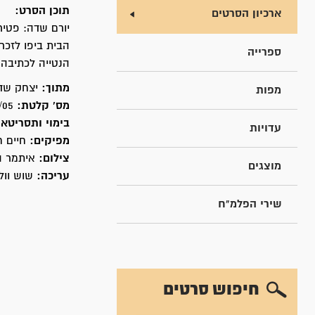
תוכן הסרט:
ארכיון הסרטים
יורם שדה: פטי
הבית ביפו לזכר
ספרייה
הנטייה לכתיבה 
מתוך:
יצחק שדה
מפות
מס' קלטת:
05/יצ-28
בימוי ותסריטאו
עדויות
מפיקים:
חיים ח
צילום:
איתמר ה
מוצגים
עריכה:
שוש וול
שירי הפלמ"ח
חיפוש סרטים