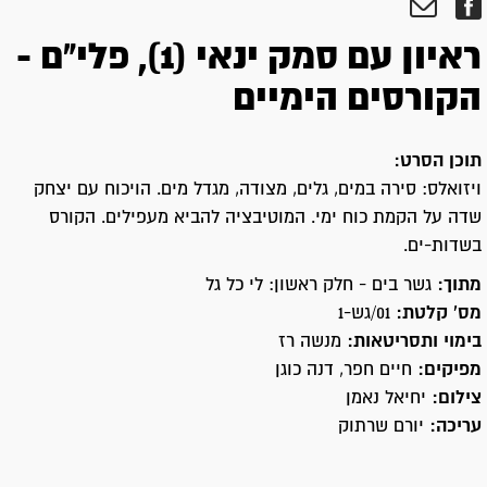
ראיון עם סמק ינאי (1), פלי"ם -
הקורסים הימיים
תוכן הסרט:
ויזואלס: סירה במים, גלים, מצודה, מגדל מים. הויכוח עם יצחק
שדה על הקמת כוח ימי. המוטיבציה להביא מעפילים. הקורס
בשדות-ים.
מתוך:
גשר בים - חלק ראשון: לי כל גל
מס' קלטת:
01/גש-1
בימוי ותסריטאות:
מנשה רז
מפיקים:
חיים חפר, דנה כוגן
צילום:
יחיאל נאמן
עריכה:
יורם שרתוק