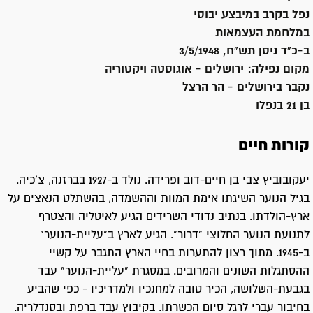
נפל בקרב במיבצע יבוסי
במלחמת העצמאות
ב-כ"ד ניסן תש"ח, 3/5/1948
מקום נפילה:
ירושלים - אוגוסטה ויקטוריה
נקבר ב
ירושלים - הר הרצל
בן 21 בנפלו
קורות חיים
יעקובוביץ צבי בן חיים-דוב ופרידה. נולד ב-1927 בברזנה, צ'כיה.
בגיל הנוער השיגתו אימת המוות וההשמדה, בהשתלט הנאצים על
ארץ-הולדתו. בנתיב נדודי השרידים הגיע לאיטליה והצטרף
לתנועת הנוער החלוצי "דרור". הגיע לארץ ב"עליית-הנוער"
ב-1945. מתוך רצון להתערות בחיי הארץ התגבר על קשיי
ההסתגלות השונים והמרובים. במסגרת "עליית-הנוער" עבד
בגבעת-השלושה, הכיר טובה למחנכיו ולמדריכיו - כפי שהביע
בחיבור עברי לרגל סיום הכשרתו. בקיבוץ עבד ברפת ובסנדלריה.