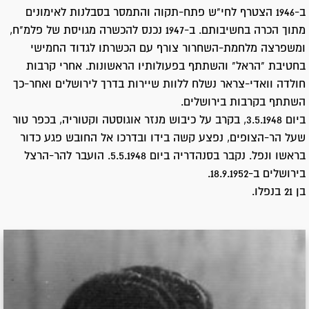
ב-1946 הצטרף לחי"ש פתח-תקוה והתמסר בסבלנות לאימונים
מתוך הכרה בחשיבותם. ב-1947 נכנס להכשרה מגויסת של פלמ"ח,
ומשפרצה מלחמת-השחרור צורף עם הכשרתו לגדוד החמישי
בחטיבת "הראל" והשתתף בפעולותיו הראשונות. אחרי קרבות
חולדה וואדי-צראר נשלח ללוות שיירות בדרך לירושלים ואחר-כך
השתתף בקרבות בירושלים.
ביום 3.5.1948, בקרב על כיבוש מנזר אוגוסטה וקטוריה, בכפר טור
שעל הר-הצופים, נפצע קשה בידו ובדרכו אל החובש פגע כדור
בראשו ונפל. נקבר בסנהדריה ביום 5.5.1948. הועבר להר-הרצל
בירושלים ב-18.9.1952.
בן 21 בנפלו.