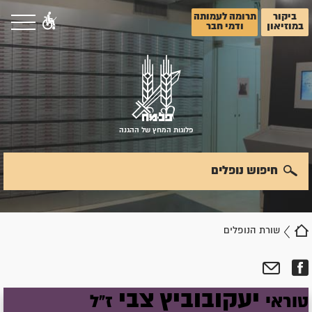
ביקור
תרומה לעמותה
במוזיאון
ודמי חבר
פלוגות המחץ של ההגנה
חיפוש נופלים
שורת הנופלים
יעקובוביץ
צבי
טוראי
ז"ל