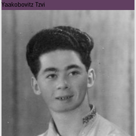
Yaakobovitz Tzvi