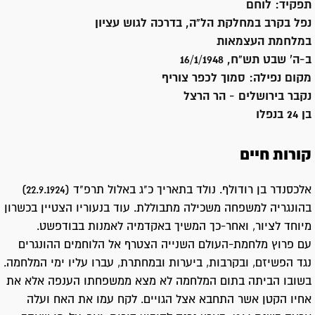
תפקיד:
לוחם
נפל בקרב במחלקת הל"ה, בדרכה לגוש עציון
במלחמת העצמאות
ב-ה' שבט תש"ח, 16/1/1948
מקום נפילה:
סמוך לכפר צוריף
נקבר ב
ירושלים - הר הרצל
בן 24 בנפלו
קורות חיים
אלכסנדר בן רודולף. נולד בתאריך כ"ג באלול תרפ"ד (22.9.1924)
בהונגריה למשפחה משכילה מתבוללת. עוד בנעוריו הצטיין בכשרון
מיוחד לציור, ואחר-כך המשיך באקדמיה לאמנות בבודפשט.
עם פרוץ מלחמת-העולם השנייה הצטרף אל הלוחמים ההונגרים
נגד הפשיזם, ובקרבות, ביערות ובמחתרת, עברו עליו ימי המלחמה.
בשובו הביתה בתום המלחמה לא מצא ממשפחתו הענפה אלא את
אחיו הקטן אשר התחבא אצל הגויים. לקח עמו את האח ועלה