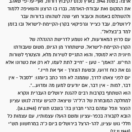
ארצה בשנת 1946. בארץ נכנס לקיבוץ דורות, ואף-על-פי שאהב
את המקום ואת עבודת-האדמה, גברו בו הרצון והשאיפה ללמוד
ולהשתלם באמנות וכעבור חצי שנה לשהותו בדורות עבר
לירושלים, עבד כצייר וגרפיקאי בקרן-הקיימת-לישראל ובו בזמן
למד ב"בצלאל".
עם פרוץ המאורעות, לא נשמע לדרישת ההנהלה של
הקרן-הקיימת-לישראל, שישתחרר מן הגיוס, משום שעבודתו
חיונית היא למוסד, והוא התגייס לשירות מלא, והצטרף לשורות
החי"ש. "האמן" - טען - "חייב לתת לעמו, לא רק את כשרונו אלא
גם את כוח זרועו, ובשעת הצורך - אף את חייו."
יום לפני צאתו לדרך, שממנה לא חזר כתב ביומנו: "לסבול - אין
דבר, למות - אין דבר, אם יודעים למען מה ומדוע...".
הוא השתתף בקרבות רבים להגנת ירושלים העברית ונקרא
למחלקה המובחרת של ה'ל"ה' שיצאה להגיש עזרה לגוש עציון
הנצור ונפל עמהם בהרי חברון בה' בשבט תש"ח (16.1.1948).
הובא לקבורה בכפר-עציון ומשם הועלו עצמותיו, עם עצמות כל
חללי גוש עציון, להר-הרצל בירושלים ביום כ"ה במרחשוון תש"י
(17.11.1949).