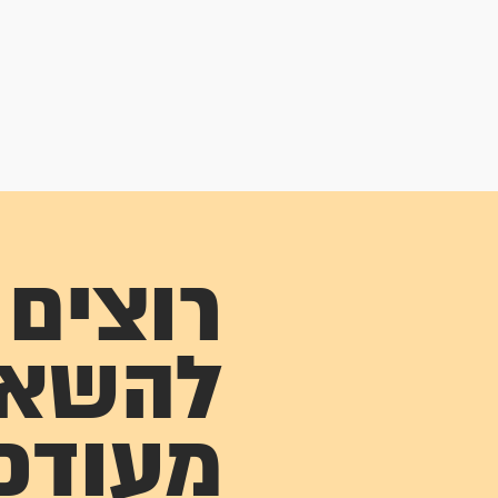
רוצים
להשא
מעודכ