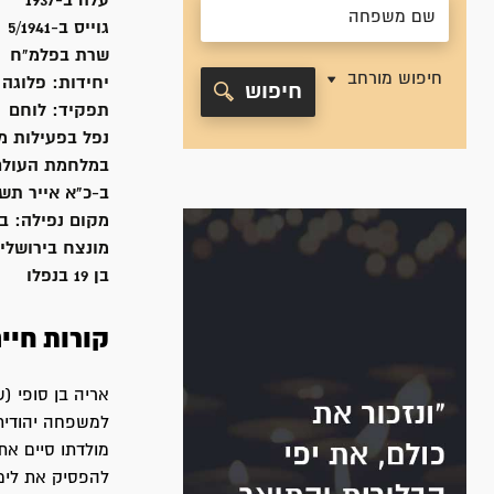
עלה ב-
1937
גוייס ב-
5/1941
שרת
בפלמ"ח
חיפוש מורחב
יחידות:
פלוגה 
חיפוש
תפקיד:
לוחם
נפל בפעילות מ
במלחמת העולם
ב-כ"א אייר תש"א, 1941
מקום נפילה:
בד
מונצח ב
ירושלי
בן 19 בנפלו
קורות חיי
למשפחה יהודית
מולדתו סיים את
להפסיק את לימ