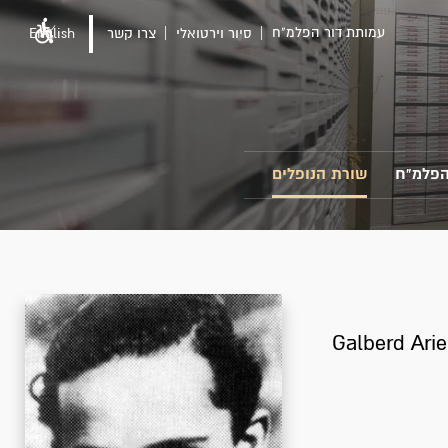
עמותת דור הפלמ"ח
סיור וירטואלי
צרו קשר
English
הפלמ"ח
שורת הנופלים
Galberd Ari