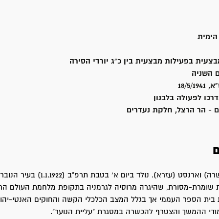
הימית
בצעית בפעילות מבצעית בין כ"ג יורדי הסירה
 השניה
18/5/
רכו לפעולה בלבנון
ם - הר הרצל, חלקת נעדרים
ם
אריה בן סופי (שרה) וארנסט (עזרא). נולד ביום א' ב
 שומרת-מסורת, שהיגרה מרוסיה לגרמניה בתקופת מלחמת העולם הרא
 בית הספר העממי אך בגלל המצב הכלכלי הקשה והחוקים האנטי-יהוד
ודי ההמשך והצטרף להכשרה במסגרת "עליית הנוער".