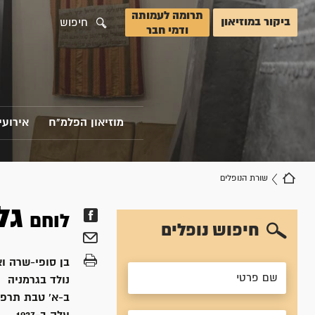
תרומה לעמותה
ביקור במוזיאון
חיפוש
ודמי חבר
מוזיאון הפלמ"ח
אירועי
שורת הנופלים
גל
לוחם
חיפוש נופלים
בן
סופי-שרה וא
נולד ב
גרמניה
ב-א' טבת תרפ"א, 1922