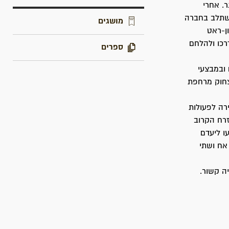
רנר. אחרי
השתלב בחברה
מושגים
ן-ראט
רכו ולהלחם
ספרים
 ובמבצעי
צחוק מרחפת
 לוחמים צעירים שהפליגו בכ"א באייר תש"א (18.5.1941) בסירה לפעולות
זרח הקרוב
ו ליעדם
 אח ושתי
ה קשור.