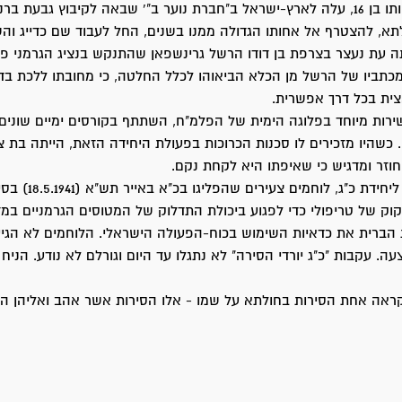
בשנת 1937, בהיותו בן 16, עלה לארץ-ישראל ב"חברת נוער ב"' שבאה לקיבוץ גבעת ב
תא, להצטרף אל אחותו הגדולה ממנו בשנים, החל לעבוד שם כדייג ו
ה עת נעצר בצרפת בן דודו הרשל גרינשפאן שהתנקש בנציג הגרמני פו
מכתביו של הרשל מן הכלא הביאוהו לכלל החלטה, כי מחובתו ללכת בד
צית בכל דרך אפשרית.
ירות מיוחד בפלוגה הימית של הפלמ"ח, השתתף בקורסים ימיים שונים
 כשהיו מזכירים לו סכנות הכרוכות בפעולת היחידה הזאת, הייתה בת 
חוזר ומדגיש כי שאיפתו היא לקחת נקם.
במאי 1941 צורף ליחידת כ"ג,
וק של טריפולי כדי לפגוע ביכולת התדלוק של המטוסים הגרמניים במ
 הברית את כדאיות השימוש בכוח-הפעולה הישראלי. הלוחמים לא הגיע
ה. עקבות "כ"ג יורדי הסירה" לא נתגלו עד היום וגורלם לא נודע. הניח
ראה אחת הסירות בחולתא על שמו - אלו הסירות אשר אהב ואליהן הי