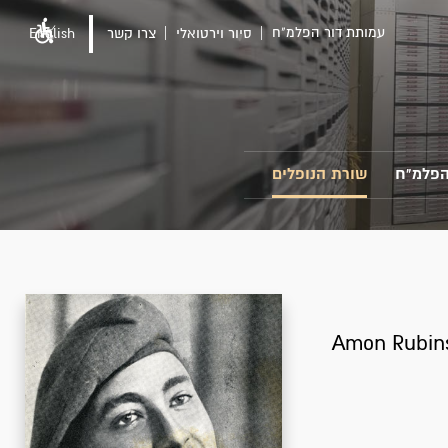
עמותת דור הפלמ"ח
סיור וירטואלי
צרו קשר
English
הפלמ"ח
שורת הנופלים
Amon Rubins