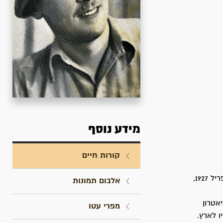
מידע נוסף
קורות חיים
ברוך בן יהודה ובת-ציון רובינשטיין, שחקני "הבימה". נולד ביום כ"ז בניסן תרפ"ז, 29 באפריל 1927,
אלבום תמונות
אטרון
מפרי עטו
ותו בן 11 חודש, עלו הוריו לארץ.