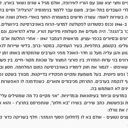
כשמלאו לו שנתיים וחצי יצא שוב עם הוריו לאירופה, אולם מגי
לדי העובדים בתל-אביב. משם עבר ללמוד בגימנסיה "הרצליה" וסיים בה 
מאז היה בשירות לאומי: עשרה חדשים במשמרת-החוף בואדי-פאלק ושנה אח
טה בירושלים.
 ב"הגנה". היה מעלים את פעולותיו מידיעת הוריו, שלא להדאיגם, וגם 
1947 עשה בתמרונים ובסיורים בכפר-עציון. מראשית דצמבר 1947 - אח
ירושלים: בקטמון, בתלפיות, בעיר העתיקה, במקור-ברוך, בליווי שיירות לכפ
נן והגן עליה מעל גג חדר-האוכל מפני הערבים שהתקדמו באותו זמן 
ונים בני עדות-המזרח; בין פורצי המצור על שכונת מקור-חיים. בין פע
שאיפתו - לגמור את חוק לימודיו באוניברסיטה כתום המלחמה. חסון ובה
 נפש פיוטית. בעל משמעת ומקיים תפקידיו בדייקנות. מבורך בשקט נפש
 לנקמה בערבים. התרחק מכיבודים ותארים. כשנזדמנה לו האפשרות
נים לא השתמש בה.
דעים וביחוד בעיתונאות ובמדיניות. "אני מקיים כל מה שמטילים עלי",
 את גורלו:
עצים נטועים - אולם בא לו (לחלוץ) הסוף הנמהר: חלף בשריקה כדור קר