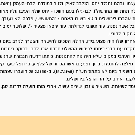
צמו, ובהם נתגלה יחסו הנלבב לאילן ולניר במולדת, לבת-העמק ("ואת
לח תחת שן מחרשה"), לבן-גילו בעם השכן - יחס שלא העיבו עליו מאור
את אהבתו לירושלים ביטא בשירו האחרון: "התאוששי, מלכה, לא נעזבך, 
כל אשר נפנה, עוד תשובי לגדולתך, עוד ירפאו פצעיך -". שלושה ימים ל
קוה להוריו.
קדם עם חברי כיתתו לכיבוש המשלט חרבת אבו-לחם. בבוקר כיתרום ח
ון הערבי במקום שלא היה נוח להתגוננות. כיתתו דרשה תגבורת שהגיע
נאלצה להתפזר. ברוך נפגע בראשו מכדור של צלף ערבי ונפל שעה קל
התחלת ההפוגה השנייה ביום י"א בתמוז תש"ח (.7.1948
לקבר-אחים על הר-הרצל בירושלים.
ד לשאתה. השאיר עיזבון שירים עשיר. אחרי מותו הועלה לדרגת סגן.