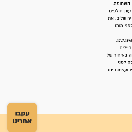
, השחומה,
עות חולפים
ירושלים, את
פני מותו
בצאתו לקרב האחרון שלו היה פצוע בידו, אך לא הסכים להישאר והצטרף לקרב ביום 17.7.1948.
יילים
ה באיחור של
ה לפני
18). ב-28.2.1950 הועברו עצמותיו ועצמות יתר
עקבו
אחרינו