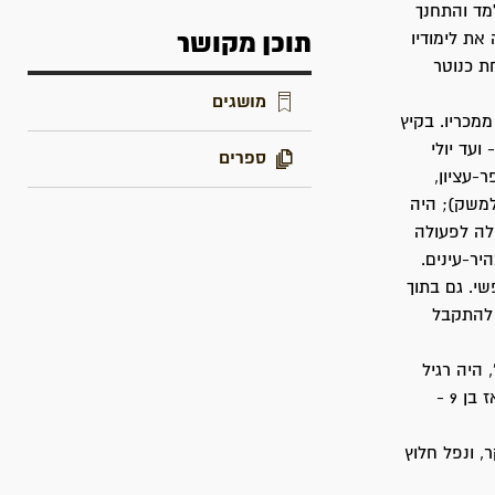
ל 4 שנים נשאר בארץ. למד והתחנך
את לימודיו
תוכן מקושר
ת כנוטר
מושגים
ממכריו. בקיץ
רי החלטת או"ם - ועד יולי
ספרים
ר-עציון,
למשק); היה
ולה לפעולה
יר-עינים.
י. גם בתוך
 להתקבל
 היה רגיל
לומר תמיד בכנות ובפשטות. כתב שירים. בשירו "בא חלוץ", שנתפרסם בתרצ"ו - והוא אז בן 9 -
, ונפל חלוץ