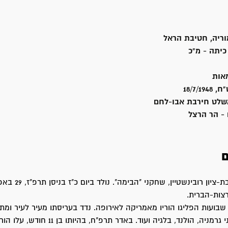
וריה, חטיבת הראל
יתה - מ"כ
אות
18/7/1
לט חירבת אבו-לחם
 - הר הרצל
ם
רצות-הברית.
שבועות הפליגו הוריו מאמריקה לאירופה. נדד בעריסתו מעיר לעיר ומתי
לתיאטרון על-פני גרמניה, הולנד, בלגיה ועוד. באדר תרפ"ח, בהי