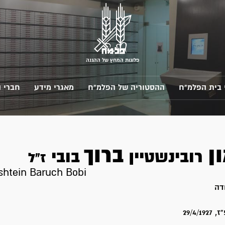
פלוגות המחץ של ההגנה
 בית הפלמ"ח
ההסטוריה של הפלמ"ח
מאגרי מידע
חברי 
ן
ברוך
רובינשטיין
בובי
ז"ל
htein Baruch Bobi
דה
29/4/