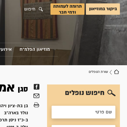
תרומה לעמותה
ביקור במוזיאון
חיפוש
ודמי חבר
מוזיאון הפלמ"ח
אירועי
שורת הנופלים
אמו
סגן
חיפוש נופלים
בן
בת-ציון ויהו
נולד ב
ארה"ב
ב-כ"ז ניסן תרפ"ז, 1927