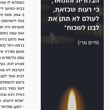
בבית-החינוך לי
ב-1944, ו
בתל-ליטוינסקי. ב-1946 נכנס כסטודנט לפקולטה למדעי-הרוח באוניברסי
מנערותו היה חבר
1948 נלחם ב
ברמת-רחל (התגו
מאמן ומדריך טיר
עסק בלימודים ו
מצניע לכת. בעל
הקרבות לא שאף
לבית-ספר לקצי
ביקש להשתלם במ
כאילו ניבא וצפה
"שדות זרועים, 
- למען מולדתו".