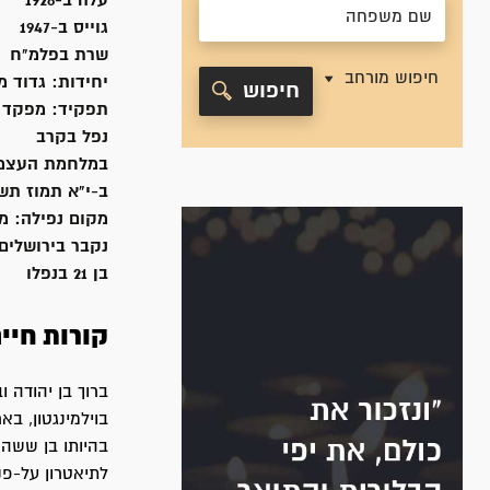
עלה ב-
1928
גוייס ב-
1947
שרת
בפלמ"ח
חיפוש מורחב
יחידות:
גדוד מ
חיפוש
תפקיד:
מפקד כ
נפל בקרב
במלחמת העצמ
ב-י"א תמוז תש"ח, 948
מקום נפילה:
מש
נקבר ב
ירושלים
בן 21 בנפלו
קורות חיי
בוילמינגטון, בא
בהיותו בן ששה 