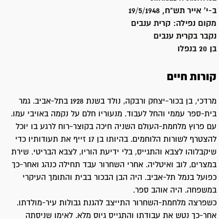
ב-י' אייר תש"ח, 19/5/1948
מקום נפילה:
קרית ענבים
נקבר ב
קרית ענבים
בן 20 בנפלו
קורות חיים
מרדכי, בן בכור-יצחק ורבקה, נולד בשנת 1928 בתל-אביב. גמר
בית-ספר עממי והחל לעבוד. מנעוריו חלם על נקמה באויבי עמו.
עם פרוץ מלחמת-העולם השניה חיכה בקוצר-רוח לרגע בו יוכל
להצטרף לשורות הלוחמים. בהיותו בן 17 זייף את תעודותיו כדי
שיקבלוהו לצבא והתגייס, בלי ידיעת הוריו, לצבא הבריטי. שירת
במצרים, לוב ואיטליה. אחרי השחרור עבד תחילה כנהג ואחר-כך
כפועל בנמל תל-אביב. היה הבן הבכור בבית והתומך העיקרי
במשפחה. היה אוהב ספר.
כשפרצה מלחמת-השחרור התייצב להגנת גבולות עיר-מולדתו.
אחר-כך נטש את עבודתו והתגייס גיוס מלא. לאימו שניסתה