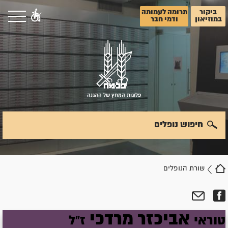
ביקור
תרומה לעמותה
במוזיאון
ודמי חבר
פלוגות המחץ של ההגנה
חיפוש נופלים
שורת הנופלים
אביכזר
מרדכי
טוראי
ז"ל