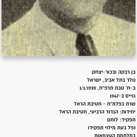
בן
רבקה ובכור-יצחק
נולד ב
תל אביב, ישראל
ב-ח' טבת תרפ"ח, 1/1/1928
גוייס ב-
1947
שרת
בפלמ"ח - חטיבת הראל
יחידות:
הגדוד הרביעי, חטיבת הראל
תפקיד:
לוחם
נפל בעת מילוי תפקידו
במלחמת העצמאות