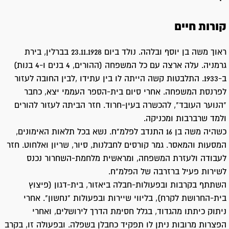
קורות חיים
ראוך משה בן יוסף ובלהה. נולד ביום 23.11.1928 בברלין, בירת
גרמניה. עלה ארצה עם כל המשפחה (ההורים, 4 בנים ו-4 בנות)
ב-1933. התלבטות קשה הייתה לו בין עתידו ,לבין החובה לעזור
לפרנסת המשפחה. אחרי סיום בית-הספר העממי יצא, כחבר
"הנוער העובד", להכשרה בעין-חרוד. חזר הביתה לעזור להורים
ולמד שרברבות ומכניקה.
כשהיה משה בן 16 התנדב לפלמ"ח. נשא בכל תלאות האימונים,
המסעות והמאסר. גמר קורסים לחבלנות, סיור, שריון ואלחוט. חזר
לעבודה ולעזרת המשפחה, ומראשית מלחמת-השחרור נכנס
לשירות פעיל ברזרבה של הפלמ"ח.
השתתף בקרבות ובפעולות-חבלה ביאזור, בית-דגון (פיצוץ
בית-החרושת לקרח), בליווי שיירות ובפעולות "נחשון". אחרי
ניתוק כיתתו מהגדוד, בגלל חסימת הדרך לירושלים, ואחרי
הפצרות מרובות ניתן לו תפקיד כחבלן בשפלה. ובפעולה זו, בקרב