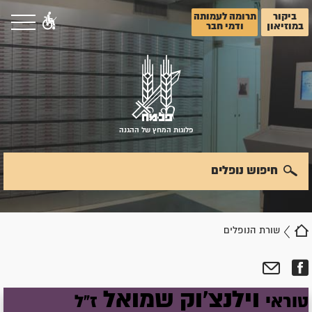
ביקור
תרומה לעמותה
במוזיאון
ודמי חבר
פלוגות המחץ של ההגנה
חיפוש נופלים
שורת הנופלים
וילנצ'וק
שמואל
טוראי
ז"ל