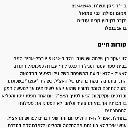
ב-י"ד ניסן תש"ח, 23/4/1948
מקום נפילה:
נבי סמואל
נקבר ב
קיבוץ קרית ענבים
בן 16 בנפלו
קורות חיים
לוי יעקב בן שלמה ושושנה. נולד ב-5.5.1932 בתל-אביב. למד
בבית-ספר עממי ומגיל רך נכנס לחיי עבודה כמכונאי. התנדב
לאצ"ל - ללא ידיעת המשפחה בשל גילו הצעיר התבטאה
התנדבותו בהדבקת כרוזים של האצ"ל. כשהיה "עוצר" בשכונתו,
נהג להתחכם ולומר להוריו שהוא יוצא לשירותים אך למעשה חמק
ובדרכים עקלקלות הגיע לסניף האצ"ל. יום אחד תפסו גיסו והפליא
בו מכותיו אך בהיותו צעיר ונלהב, לא הפסיק את פעילותו
המחתרתית.
בתחילת אפריל 1947 החליט עם עוד שני חברים לפרוש מהאצ"ל.
אנשי אצ"ל לא רוו נחת מההחלטה והחליטו ללמדם לקח בסדרת