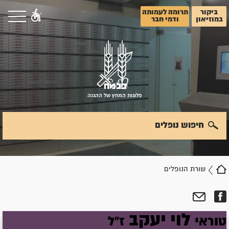
ביקור
תרומה לעמותה
במוזיאון
ודמי חבר
פלוגות המחץ של ההגנה
חיפוש נופלים
שורת הנופלים
לוי
יעקב
טוראי
ז"ל