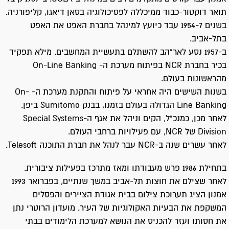
תואר דוקטור-כבוד ממיכללה לפסיכולוגיה בסאן דיאגו, קליפורניה.
בשנים 1954-7 עבד כיועץ למינהל בחברת האפט את האפט
בתל-אביב.
ב-1957 נסע לאר"הב להשתלם בתעשיית המחשבים. מילא תפקיד
בכיר בחברת NCR בפיתוח מערכת ה- On-Line Banking
מהראשונות בעולם.
בשנות השישים היה אחראי על פיתוח והתקנת מערכת ה- On-
Line Banking הגדולה בעולם בזמנו, בבנק Sumitomo ביפן.
לאחר מכן, כמנכ"ל, הקים וניהל את אגף ה-Special Systems
Division של NCR, עם פעילויות ברחבי העולם.
לאחר עשרים שנה ב-NCR עבר לנהל את חברת התוכנה Telesoft.
בתחילת 1986 פרש מעבודתו ומאז מתרכז בפעילות ציבורית.
לאחר שצילם את חוצות תל-אביב במשך שנתיים, בפברואר 1993
אמנון הציג תערוכת צילום בבית אגודת הציירים והפסלים
המשקפת את הבעיות האקולוגיות של העיר. מועדון הרוטרי נתן
את חסותו ועזר להכניס את הנושא למערכת הלימודים בבתי