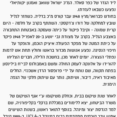
ליד הגדר של כפר סאלד. המ"כ ישראל שוואב ואמנון יקותיאלי
נפצעו כשבאו לעזרתו.
בחודש פברואר/מרץ 1948 עבר קורס מ"כ בדליה. כשחזר לגליל
שובץ למחלקה של דודו צ'רקסקי. השתתף בקרב על חלסה - היום
קרית שמונה - וקיבל פיקוד על כיתה שעסקה באבטחת התחבורה
באצבע הגליל. בקרב על מצודת נבי יושע ב-20 לאפריל 1948 פיקד
על כיתת המטה של מפקד הפעולה איציק הוכמן, והופקד על
חיפוי הנסיגה. נפצע אנושות מכדור בראשו וחולץ תחת אש לרמות
נפתלי הנצורה. יומים לאחר מכן, בחשכת הלילה, חברים הצליחו
להורידו על אלונקה לעמק החולה ומשם באמבולנס לבי"ח בילינסון
בפתח תקווה, שם נותח על ידי פרופסור הרדן אשכנזי. החלים
מאיבוד ראיה, דיבור, ושיתוק. נותר עם שיתוק חלקי של הגפה
הימנית.
לאחר שנת שיקום בבית, וכחלק משיקומו ע"י אגף השיקום של
משרד הביטחון, יצא ללימודים במכללת ברקלי בקליפורניה, שם
למד הנדסת יצור ומינהל. בנוסף לתואר ראשון, בשנות השישים
אמנון עבר קורסים מתקדמים רבים במינהל ב-UCLA. ב-1989 קיבל