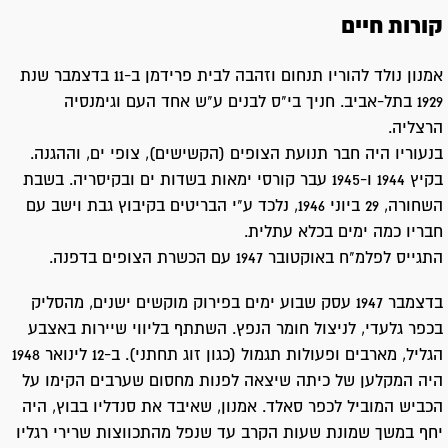
קורות חיים
אמנון נולד להוריו תנחום וזהבה לבית פרידמן ב-11 בדצמבר שנת
1929 בתל-אביב. חניך בי"ס לבנים ע"ש אחד העם וגימנסיה
הרצליה.
בנעוריו היה חבר תנועת הצופים (הקשישים), צופי ים, וההגנה.
בקיץ 1944 ו-1945 עבר קורסי ימאות בשדות ים ובקיסריה. בשבת
השחורה, 29 ביוני 1946, נלכד ע"י הבריטים בקיבוץ גבת וישב עם
חבריו כמה ימים בכלא עתלית.
התגייס לפלמ"ח באוקטובר 1947 עם הכשרת הצופים בדפנה.
בדצמבר 1947 עסק שבוע ימים בפירוק מוקשים ישנים, מהסליק
בכפר גלעדי, לניצול חומר הנפץ. השתתף בליווי שיירות באצבע
הגליל, מארבים ופעולות תגמול (כגון זוג תחתני). ב-12 לינואר 1948
היה המקלען של כיתה שיצאה לפנות מחסום שערבים הקימו על
הכביש המוביל לכפר סאלד. אמנון, שאיבד את סנדליו בבוץ, היה
יחף במשך שמונת שעות הקרב עד שנפל מהתכווצות שרירי רגליו