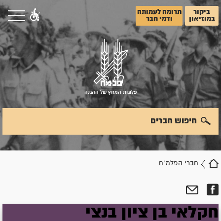
ביקור
תרומה לעמותה
במוזיאון
ודמי חבר
פלוגות המחץ של ההגנה
חיפוש חברים
חברי הפלמ"ח
חקלאי
בן ציון
בנצי