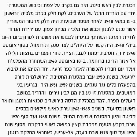
הכנרת לבין ראש פינה. היה גם בקרב על צפת וכיבוש המשטרה
יחד עם הורדת הדגל של הערבים. לקח חלק בקרב מלכיה הראשון
ב-15 במאי 1948. לאחר מספר שבועות היה חלק מהטור המשוריין
אשר נכנס ללבנון וכבש את מלכיה מכיוון צפון. עם ירידת הגדוד
לחזית המרכז השתתף בניסיון לכבוש את משטרת לטרון ביום ה-18
ביולי 1948. היה קשר על הזחל"ם לצד טנק הקרומוול. בסוף אוגוסט
1948 ירדה חטיבת יפתח לנגב. חציית קווי המצרים בחצות הלילה
אל אזור הדיפו ברוחמה. ב-18 באוגוסט 1948 השתחרר מהפלמ"ח
ועלה עם חבריו להכשרה לאזור כפר זרעין. יחד הקימו את קיבוץ
יזרעאל. בשנת 1950 עבר במסגרת החטיבת הירושלמית קורס
בהפעלת כלים נגד טנקים. בשנים 1951-1959 היה בגרעין בני
המושבים. במסגרת זו נע בין מגן לבין נירים והדריך במושב
העולים תפרח. למד במכללת הדסה בירושלים טכנאות רנטגן ותואר
ראשון בסיעוד. בשנים 1963-1965 שרת כאיש מילואים בבסיס
קליטה ומיון במסגרת שרשרת החיול. משנת 1965 ועד סוף 1970
שרת בקבע מטעם מפקדת קצין רפואה ראשי בבקו"ם. מסוף שנת
1970 ועד סוף 1975 שרת בעזה, אל-עריש, כאחראי מחלקת רנטגן