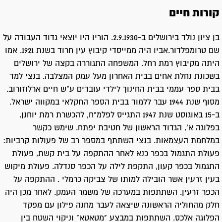
קורות חיים
בן ציון נולד בירושלים ב-2.9.1930. הוריו היו יוצאי גדוד העבודה על
שם טרומפלדור.אביו היה ממייסדי קיבוץ עין חרוד בשנת 1921. אמו
היתה מקיבוץ רמת רחל. המשפחה התגוררה בקצה של ירושלים
בשכונת נחלת אחים בבית האחרון מעל עמק המצלבה. בנצי למד
בבית ספר עממי בבית החינוך לילדי עובדים ע"ש חיים ארלוזורוב.
מסוף שנת 1944 עבר ללמוד בבית הספר החקלאי במקווה ישראל.
ב-15 באוגוסט שנת 1947 התגייס לפלמ"ח, להכשרת רמת יוחנן,
בפלוגה א', הגדוד הראשון של חטיבת יפתח. שימש כקשר
במלחמת העצמאות. בנצי השתתף במספר רב של פעולות קרביות:
פעולת התגמול בכפר כנא לאחר ההתקפה על בית קשת, פעולת
התגמול בכפר קעון, התקפת לילה על הכפר סנדלה. פעולת מיקוש
בעין זרעין אשר הובילה למותו של צביקה כרמלי . ההתקפה על
הכפר זרעין. השתתפות במערכה של משמר העמק. לאחר מכן היה
חלק מהחוליה הראשונה שיצאה לעבר מחנה פילון עם מפקד
הפלוגה אלכס. השתתפות במבצע "מטאטא" וניקוי השטח בין