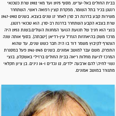
בבית החולים באל-עריש. מסוף 1975 ועד מאי 1982 שרת כטכנאי
רנטגן בכיר בתל השומר, מפקדת קצין רפואה ראשי. השתחרר
משירות קבע בדרגת רב סרן לאחר 17 שנים בצבא. בשנים 1967-1982
שרת בצבא הקבע השתחרר בדרגת רב-סרן. הוא טכנאי רנטגן.
בנצי הוא חניך של תנועת הנוער המחנות העולים.בשנת 1953 היה
מרכז משק בהיאחזות הנח"ל עין-רדיאן [יטבתה]. בסוף אותה שנה
הצטרף לקיבוץ משמר דוד בו היה חבר כשש שנים, עד שהוא
התפרק. משם עבר למושב אמונים. בשנים 1961-1965 פעל במסגרת
המרכז לניעת מחלות ריאה בבית החולים ברזילי באשקלון. בנצי
נשוי לחיה\ להם ארבעה ילדים, 12 נכדים ו-14 נינים. בן ציון חקלאי
מתגורר במושב אמונים.