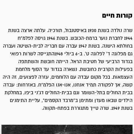
קורות חיים
שרה נולדה בשנת 1930 באיסטנבול, תורכיה. עלתה ארצה בשנת
1944 לחברת נוער ברמת-הכובש. בשנת 1946 גויסה לפלמ"ח
בחולתא הישנה. בשנת 1947 עברה עם חבריה לבית-השיטה ועברה
גם מפלוגה ד' לפלוגה ט'. ב-6 ביולי 1948התגייסה לשרות רפואי
בגדוד הרביעי של חטיבת הראל. הייתה חובשת והשתתפה
בפעילות הקרבית כחובשת. נשארה בגדוד עד הסוף מלחמת
העצמאות. בכל מקום עבדה עם הלוחמים, עזרה לפצועים, זה היה
קשה, אך לפקודה תמיד אנחנו, אנו-אנו הפלמ"ח. באזרחות: עבדה
בבית החולים בתל-השומר וגם בבית-החולים דג'ני ביפו, במחלקת
הילדים שבאו מעדן ומתימן ב"מרבד הקסמים", עליית התימנים
בשנת 1949. שרה טייך מתגוררת בפתח-תקווה.